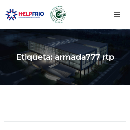
Etiqueta:
armada777 rtp