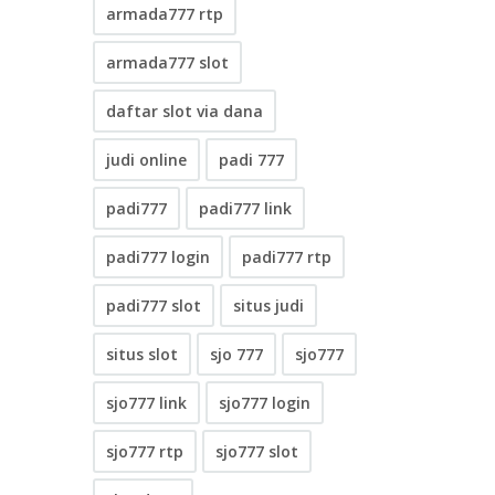
armada777 rtp
armada777 slot
daftar slot via dana
judi online
padi 777
padi777
padi777 link
padi777 login
padi777 rtp
padi777 slot
situs judi
situs slot
sjo 777
sjo777
sjo777 link
sjo777 login
sjo777 rtp
sjo777 slot