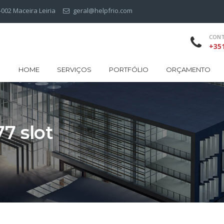
002 Maceira Leiria
geral@helpfrio.com
CON
+351
HOME
SERVIÇOS
PORTFÓLIO
ORÇAMENTO
7 slot