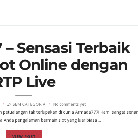
– Sensasi Terbaik
lot Online dengan
RTP Live
in
SEM CATEGORIA
No comments yet
lam petualangan tak terlupakan di dunia Armada777! Kami sangat sena
nda pengalaman bermain slot yang luar biasa ...
VIEW POST