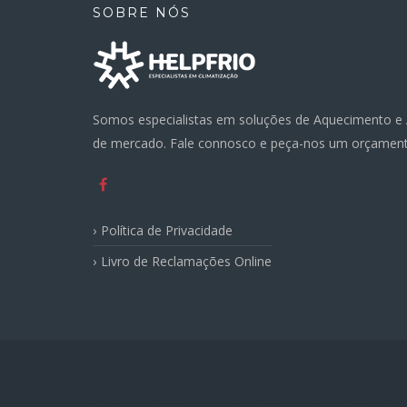
SOBRE NÓS
Somos especialistas em soluções de Aquecimento e 
de mercado. Fale connosco e peça-nos um orçame
Política de Privacidade
Livro de Reclamações Online
AMBKING999
pg slot
pgสล็อตออนไลน์?, ทดลองเล่นสล็อต pgใหม่ล่าสุด,
เว็บไซต์สล็อตออนไลน์
,
ทดลองเล่นสล็อต pg
,
PG SLOT
,
สล็อตออนไลน์
,
สล็อตเว็บตรง แตกง่าย