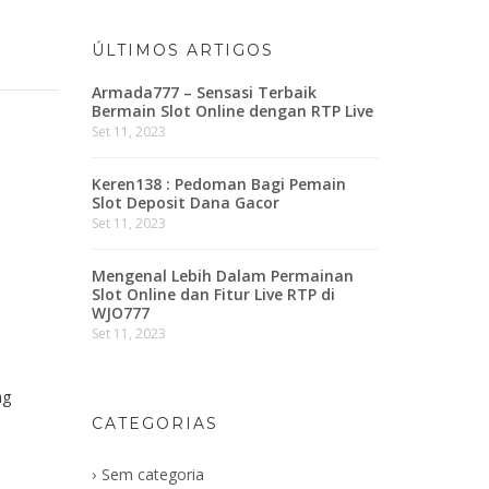
ÚLTIMOS ARTIGOS
Armada777 – Sensasi Terbaik
Bermain Slot Online dengan RTP Live
Set 11, 2023
Keren138 : Pedoman Bagi Pemain
Slot Deposit Dana Gacor
Set 11, 2023
Mengenal Lebih Dalam Permainan
Slot Online dan Fitur Live RTP di
WJO777
Set 11, 2023
ng
CATEGORIAS
Sem categoria