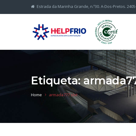
Estrada da Marinha Grande, n.º30. A-Dos-Pretos. 2405-
Etiqueta:
armada77
Home
armada777 slot