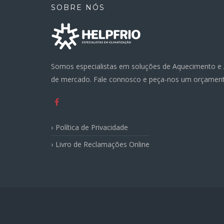
SOBRE NÓS
Somos especialistas em soluções de Aquecimento e 
de mercado. Fale connosco e peça-nos um orçame
Política de Privacidade
Livro de Reclamações Online
AMBKING999
pg slot
pgสล็อตออนไลน์?, ทดลองเล่นสล็อต pgใหม่ล่าสุด,
เว็บไซต์สล็อตออนไลน์
,
ทดลองเล่นสล็อต pg
,
PG SLOT
,
สล็อตออนไลน์
,
สล็อตเว็บตรง แตกง่าย