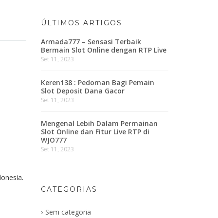
ÚLTIMOS ARTIGOS
Armada777 – Sensasi Terbaik
Bermain Slot Online dengan RTP Live
Set 11, 2023
Keren138 : Pedoman Bagi Pemain
Slot Deposit Dana Gacor
Set 11, 2023
Mengenal Lebih Dalam Permainan
Slot Online dan Fitur Live RTP di
WJO777
Set 11, 2023
donesia.
CATEGORIAS
Sem categoria