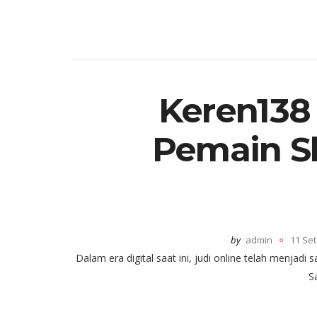
Keren138
Pemain Sl
by
admin
11 Set
Dalam era digital saat ini, judi online telah menjadi 
S